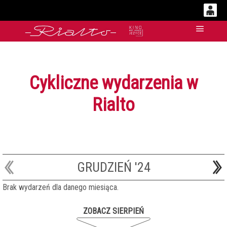
0
'
Główn
0,00
PLN
Cykliczne wydarzenia w
14
51
Rialto
GRUDZIEŃ '24
Brak wydarzeń dla danego miesiąca.
ZOBACZ SIERPIEŃ