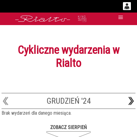
0
'
Główn
0,00
PLN
Cykliczne wydarzenia w
14
53
Rialto
GRUDZIEŃ '24
Brak wydarzeń dla danego miesiąca.
ZOBACZ SIERPIEŃ