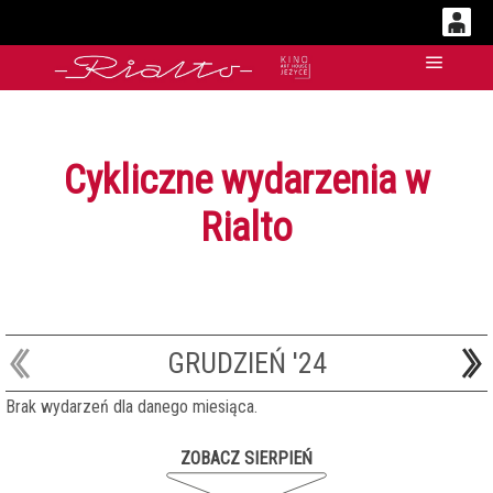
0
'
Główn
0,00
PLN
Cykliczne wydarzenia w
14
52
Rialto
GRUDZIEŃ '24
Brak wydarzeń dla danego miesiąca.
ZOBACZ SIERPIEŃ