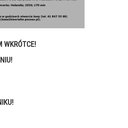
M WKRÓTCE!
NIU!
IKU!