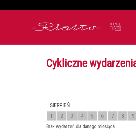
'
Cykliczne wydarzenia
SIERPIEŃ
1
2
3
4
5
6
7
8
9
Brak wydarzeń dla danego miesiąca.