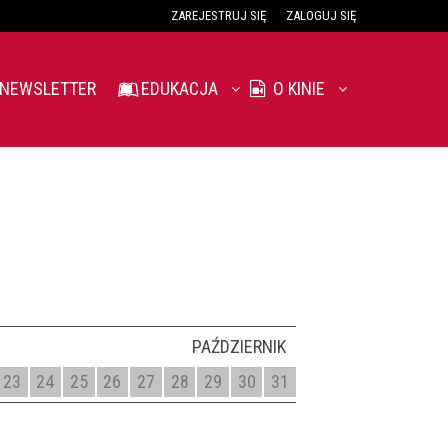
ZAREJESTRUJ SIĘ
ZALOGUJ SIĘ
0
0,00
NEWSLETTER
EDUKACJA
O KINIE
PLN
14
53
PAŹDZIERNIK
23
24
25
26
27
28
29
30
31