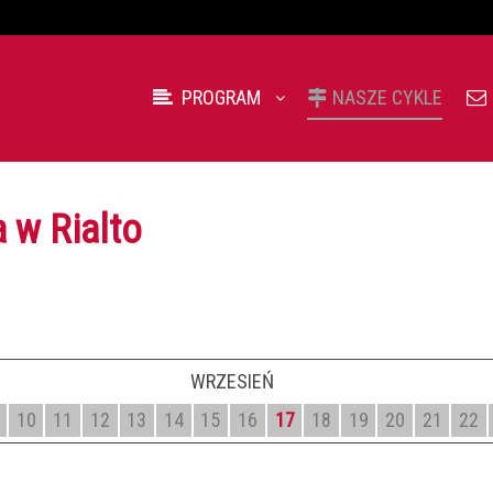
PROGRAM
NASZE CYKLE
 w Rialto
WRZESIEŃ
10
11
12
13
14
15
16
17
18
19
20
21
22