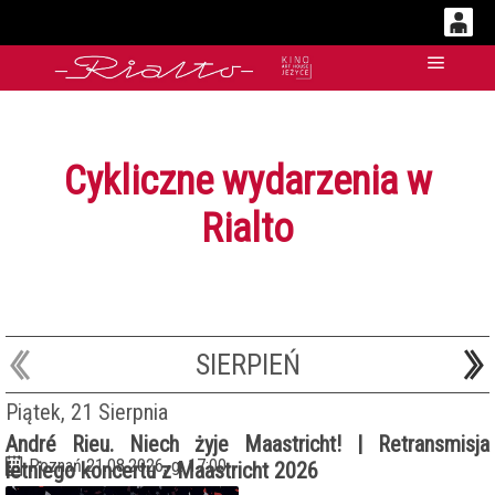
0
'
Główn
0,00
PLN
Cykliczne wydarzenia w
14
51
Rialto
SIERPIEŃ
Piątek, 21 Sierpnia
André Rieu. Niech żyje Maastricht! | Retransmisja
Poznań 21.08.2026, g. 17:00
letniego koncertu z Maastricht 2026