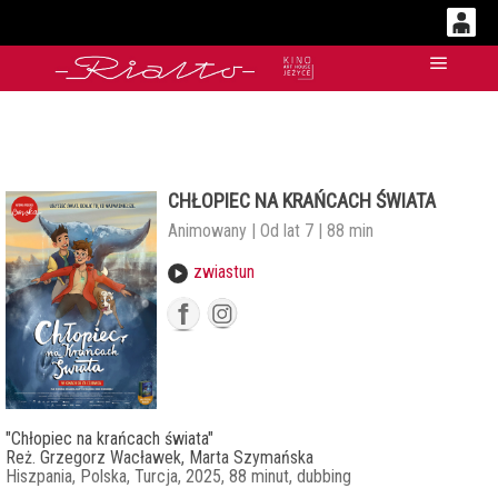
0
'
Główn
0,00
PLN
CHŁOPIEC NA KRAŃCACH ŚWIATA
14
53
Animowany | Od lat 7 | 88 min
zwiastun
"Chłopiec na krańcach świata"
Reż. Grzegorz Wacławek, Marta Szymańska
Hiszpania, Polska, Turcja, 2025, 88 minut, dubbing