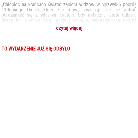
„Chłopiec na krańcach świata” zabiera widzów w niezwykłą podróż
11-letniego Omula, który zna mowę zwierząt, ale nie potrafi
porozumieć się z własnym bratem. Gdy mityczna istota odbiera
duszę ich siostrze Kimi, bracia ruszają w niebezpieczną podróż
przez lodowe pustkowia i Archipelag Ognia. Każdy krok tej wyprawy
czytaj więcej
to walka nie tylko z magią i potworami, ale też z własnymi emocjami.
Obok widowiskowej przygody film niesie również uniwersalne
przesłanie o relacjach między ludźmi (i zwierzętami!) oraz
odpowiedzialności za otaczający świat. Ważnym elementem historii
TO WYDARZENIE JUŻ SIĘ ODBYŁO
jest natura, przedstawiona jako żywy, pełen tajemnic organizm,
współtworzący emocjonalną podróż bohaterów. „Chłopiec na
krańcach świata” zachwyca ręcznie rysowaną animacją 2D,
malarskimi tłami i muzyką, która potęguje emocjonalną głębię historii.
Oryginalna ścieżka dźwiękowa Mikołaja Stroińskiego oraz piosenki
Bovskiej nadają filmowi wyjątkowy, przygodowy charakter.