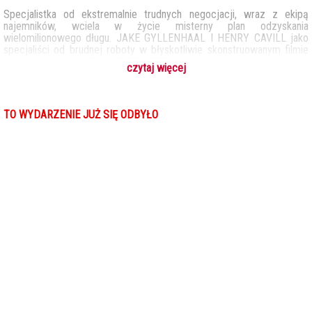
Specjalistka od ekstremalnie trudnych negocjacji, wraz z ekipą
najemników, wciela w życie misterny plan odzyskania
wielomilionowego długu. JAKE GYLLENHAAL I HENRY CAVILL jako
specjaliści od brudnej roboty w błyskotliwie skonstruowanym filmie
akcji w reżyserii GUYA RITCHIEGO. Misterna intryga, porywające
czytaj więcej
sceny akcji, solidna dawka humoru w najlepszym filmie Guya
Ritchiego od czasu „DŻENTELMENÓW”. Specjalistka od zabójczo
trudnych negocjacji i jej zaprawiona w bojach ekipa w starciu z
cynicznym miliarderem. Pędzący przez kilka kontynentów filmowy
TO WYDARZENIE JUŻ SIĘ ODBYŁO
rollercoaster, czyli rozrywka na najwyższym poziomie. Rachel,
działająca w szarej strefie specjalistka od załatwiania ekstremalnie
trudnych spraw dla wyjątkowo bogatych klientów otrzymuje zlecenie
od grupy nowojorskich inwestorów. Ma odzyskać dług od
mieszkającego na prywatnej wyspie, dysponującego własną armią
miliardera o szemranej reputacji. Gdy zawodzą cywilizowane metody
negocjacji i staje się jasne, że dłużnik nie ma najmniejszego zamiaru
regulować należności, do gry wchodzi ekipa do zadań specjalnych. To
grupa byłych żołnierzy, z którymi Rachel pracuje do lat. Wspólnie
opracowują i wcielają w życie misterny plan wtargnięcia na wyspę,
„załatwienia sprawy” i ucieczki. Brzmi prosto, ale ludzie miliardera są
przygotowani na takie ewentualności, a okazywanie litości nie należy
do zakresu ich obowiązków.