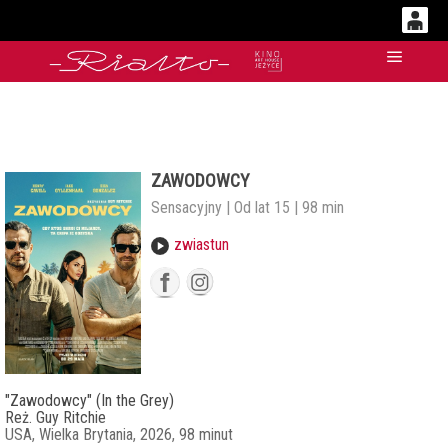
0
'
Główn
0,00
PLN
ZAWODOWCY
14
52
Sensacyjny | Od lat 15 | 98 min
zwiastun
"Zawodowcy" (In the Grey)
Reż. Guy Ritchie
USA, Wielka Brytania, 2026, 98 minut