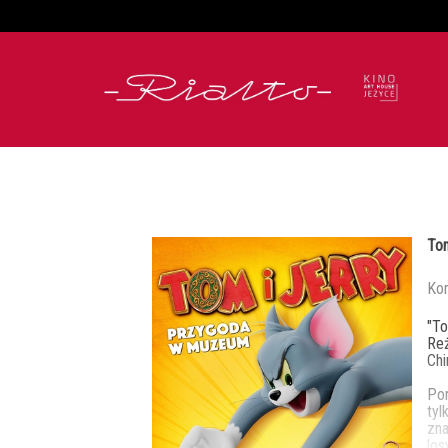
'
To
Kom
"To
Re
Chi
Por
tyl
zna
los