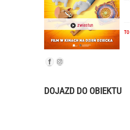
Tom
ro
Tym
Wkr
a T
zwiastun
odw
TO
DOJAZD DO OBIEKTU