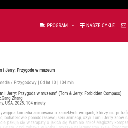
PROGRAM
NASZE CYKLE
m i Jerry: Przygoda w muzeum
edia / Przygodowy | Od lat 10 | 104 min
m i Jerry: Przygoda w muzeum" (Tom & Jerry: Forbidden Compass)
ż.Gang Zhang
ny, USA, 2025, 104 minuty
ywająca komedia animowana o zaciekłych wrogach, którzy nie potrafią
ko, bohaterowie ponadczasowej serii animacji, czyli Tom i Jerry znów 
cie pakują się w tarapaty o jakich się Wam nie śniło! Magiczny kompas
y świata, czyli zabawa w kotka i myszkę na legendarną skalę. Podcz