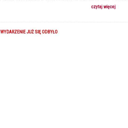
 i Jerry przypadkowo uruchamiają mityczny Astralny Kompas, który p
czytaj więcej
dem ze starożytnych legend. Tom zostaje uznany za bóstwo i staje
czasem niedoceniony i zazdrosny Jerry wpada w sidła charyzmatyczn
ótce okaże, że władca miasta i szczurzy boss toczą między sobą od
om i Jerry mają być tylko pionkami w ich grze. Aby przetrwać i o
ieczną rywalizację i łapa w łapę staną w obronie dobra.
 WYDARZENIE JUŻ SIĘ ODBYŁO