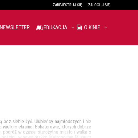
ZAREJESTRUJ SIĘ
ZALOGUJ SIĘ
0
0,00
NEWSLETTER
EDUKACJA
O KINIE
PLN
14
53
 bez siebie żyć. Ulubieńcy najmłodszych i nie
na wielkim ekranie! Bohaterowie, których dobrze
, podróż w czasie, starożytne miasto i walka o
as pościgu w nowojorskim Metropolitan Museum