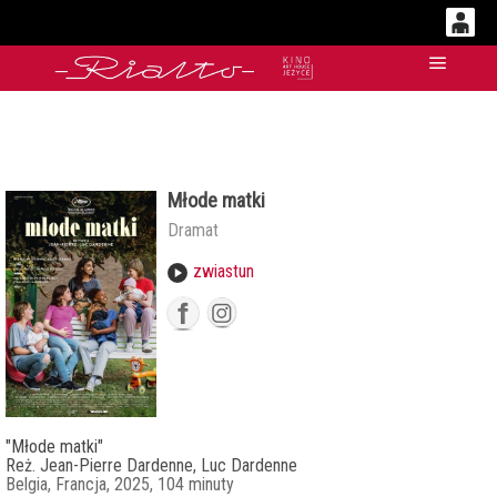
0
'
Główn
0,00
PLN
Młode matki
14
47
Dramat
zwiastun
"Młode matki"
Reż. Jean-Pierre Dardenne, Luc Dardenne
Belgia, Francja, 2025, 104 minuty