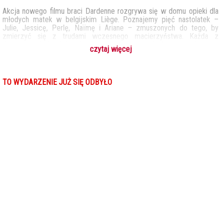
Akcja nowego filmu braci Dardenne rozgrywa się w domu opieki dla
młodych matek w belgijskim Liège. Poznajemy pięć nastolatek –
Julie, Jessicę, Perlę, Naïmę i Ariane – zmuszonych do tego, by
zmierzyć się z trudami wczesnego macierzyństwa. Każda z
dziewczyn, których los do tej pory nie oszczędzał, ma inną historię.
czytaj więcej
Krytycy zgodnie uważają, że jest to jeden z najbardziej
wzruszających oraz przekonujących filmów braci Dardenne. Julie,
mająca w przeszłości problemy z nałogami, próbuje zacząć
wszystko od nowa. Jessica i Perla, poza wychowawcami oraz
TO WYDARZENIE JUŻ SIĘ ODBYŁO
pracownikami ośrodka, nie mogą liczyć na żadne wsparcie. Pierwszą
z dziewczyn po urodzeniu porzuciła matka, z którą po latach
chciałaby się pojednać, druga zmaga się z obojętnością ze strony
siostry oraz partnera. Naïma marzy, by w końcu znaleźć stabilizację i
bezpieczeństwo. Z kolei piętnastoletnia Ariane, chcąc skończyć
szkołę, myśli o tym, by oddać dziecko do rodziny zastępczej, wbrew
woli swojej matki. Młode bohaterki zmagają się nie tylko z trudami
codzienności pełnej nowych obowiązków, ale również z traumami z
przeszłości, które noszą w sobie. Dom opieki wydaje się być
jedynym miejscem, gdzie czują się rozumiane i zaopiekowane.
„Młode matki” to kolejna pełna humanizmu i empatii opowieść
belgijskich braci o tych, którzy zwykle nie mają głosu. Realizm historii
łączy się tu z nutą nadziei związaną z wartościami takimi jak
solidarność czy wsparcie. Film, oparty na obserwacjach z
autentycznego ośrodka pomocy, obrazuje ich walkę o lepszą
przyszłość dla siebie i swoich dzieci.