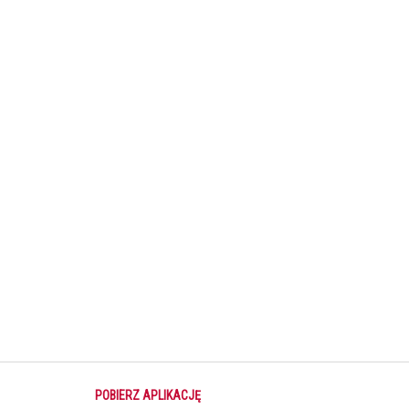
го на душі стає трохи тепліше.
POBIERZ APLIKACJĘ