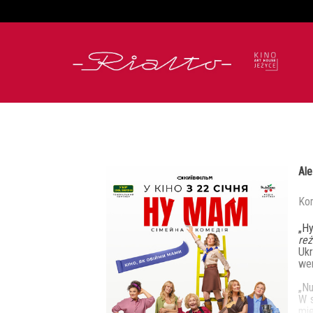
'
Al
Kom
„Ну
reż
Ukr
wer
„Nu
W s
mie