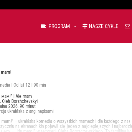
PROGRAM
NASZE CYKLE
e mam!
edia | Od lat 12 | 90 min
 мам!” | Ale mam
.
Oleh Borshchevskyi
aina 2026, 90 minut
sja ukraińska z ang. napisami
 mam!” – ukraińska komedia o wszystkich mamach i dla każdego z nas.
tyczniu na ekranach kin pojawił się jeden z najcieplejszych i najbardz
sięcy – „Nu mam!” w reżyserii Ołeha Borszczewskiego. To familijna ko