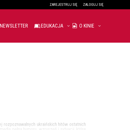
ZAREJESTRUJ SIĘ
ZALOGUJ SIĘ
0
0,00
NEWSLETTER
EDUKACJA
O KINIE
PLN
14
52
iej rozpoznawalnych ukraińskich hitów ostatnich
media pełna humoru, wzruszeń i sytuacji, które