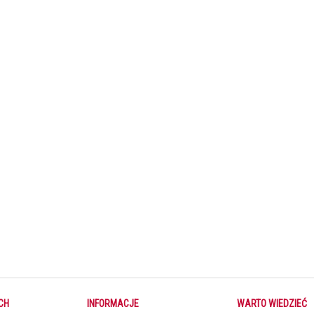
 мам!» — чудовий вибір для сімейного перегляду та фільм, після яко
CH
INFORMACJE
WARTO WIEDZIEĆ